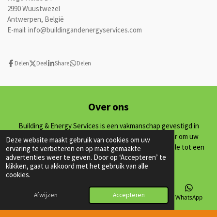
2990 Wuustwezel
Antwerpen, België
E-mail: info@buildingandenergyservices.com
Delen
Deel
Share
Delen
Over ons
Building & Energy Services is een vakmanschap gevestigd in
Antwerpen, België. Ons team van experts staat klaar om uw
Deze website maakt gebruik van cookies om uw
projecten op het gebied van energie en klimaatcontrole tot een
ervaring te verbeteren en op maat gemaakte
advertenties weer te geven. Door op ‘Accepteren’ te
succes te maken.
klikken, gaat u akkoord met het gebruik van alle
cookies.
Ontdek
Afwijzen
Accepteren
E-mailadres
Telefoonnummer
Kaart
WhatsApp