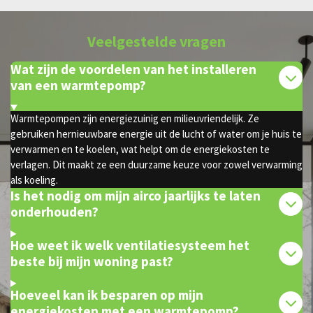
Veelgestelde vragen
Wat zijn de voordelen van het installeren
van een warmtepomp?
Warmtepompen zijn energiezuinig en milieuvriendelijk. Ze
gebruiken hernieuwbare energie uit de lucht of water om je huis te
verwarmen en te koelen, wat helpt om de energiekosten te
verlagen. Dit maakt ze een duurzame keuze voor zowel verwarming
als koeling.
Is het nodig om mijn airco jaarlijks te laten
onderhouden?
Hoe weet ik welk ventilatiesysteem het
beste bij mijn woning past?
Hoeveel kan ik besparen op mijn
energiekosten met een warmtepomp?